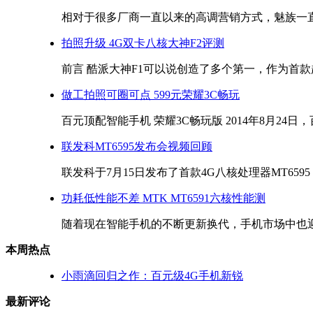
相对于很多厂商一直以来的高调营销方式，魅族一直相
拍照升级 4G双卡八核大神F2评测
前言 酷派大神F1可以说创造了多个第一，作为首款超
做工拍照可圈可点 599元荣耀3C畅玩
百元顶配智能手机 荣耀3C畅玩版 2014年8月24日，
联发科MT6595发布会视频回顾
联发科于7月15日发布了首款4G八核处理器MT6595 ，
功耗低性能不差 MTK MT6591六核性能测
随着现在智能手机的不断更新换代，手机市场中也迎来
本周热点
小雨滴回归之作：百元级4G手机新锐
最新评论