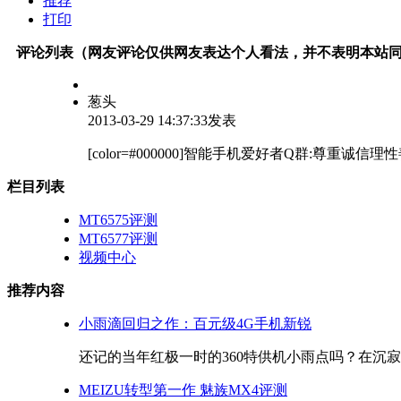
推荐
打印
评论列表（网友评论仅供网友表达个人看法，并不表明本站
葱头
2013-03-29 14:37:33发表
[color=#000000]智能手机爱好者Q群:
栏目列表
MT6575评测
MT6577评测
视频中心
推荐内容
小雨滴回归之作：百元级4G手机新锐
还记的当年红极一时的360特供机小雨点吗？在沉寂了
MEIZU转型第一作 魅族MX4评测