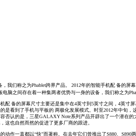
们称之为Phablet跨界产品。 2012年的智能手机配 备的
电脑之间存在着一种集两者优势与一身的设备，我们称之为Phab
手机配 备的屏幕尺寸主要还是集中在4英寸到5英寸之间，4英
的是看到了手机与平板的 两极化发展模式。时至2012年中旬
容否认的是，三星GALAXY Note系列产品开辟出了一个潜
感，这也自然而然的促进了更多厂商的跟进。
动作一直都以“快”而著称。在去年它们曾推出了S880、S89