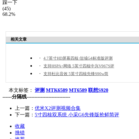
踩一下
(45)
68.2%
相关文章
·
4.7英寸HD屏幕四核 佳域G4标准版评测
·
支持HSPA+网络 5英寸四核中兴V967S评
·
支持杜比音效 5英寸四核先锋S90w简
本文标签：
评测
MTK6589
MT6589
联想S920
------分隔线----------------------------
上一篇：
优米X2评测视频合集
下一篇：
5寸四核双系统 小采G6先锋版抢鲜简评
收藏
挑错