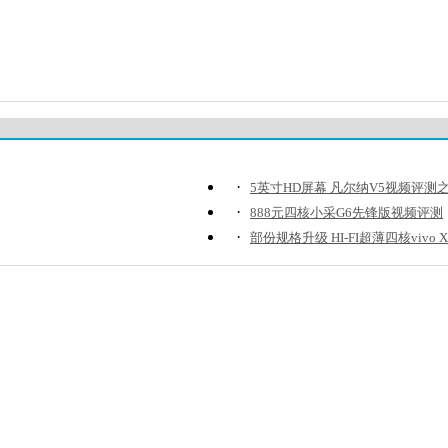
·
5英寸HD屏幕 凡尔纳V5视频评测
·
888元四核小采G6先锋版视频评测
·
部份规格升级 HI-FI超薄四核vivo X