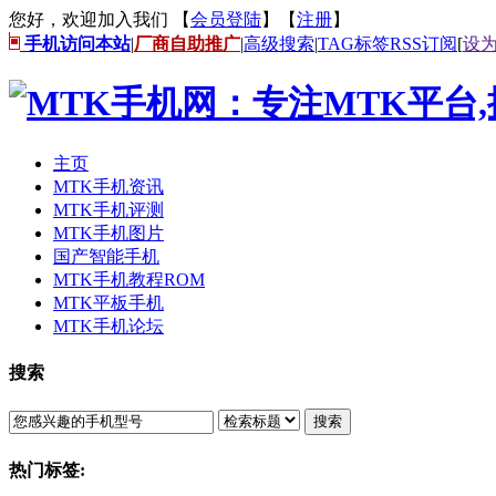
您好，欢迎加入我们 【
会员登陆
】【
注册
】
手机访问本站
|
厂商自助推广
|
高级搜索
|
TAG标签
RSS订阅
[
设
主页
MTK手机资讯
MTK手机评测
MTK手机图片
国产智能手机
MTK手机教程ROM
MTK平板手机
MTK手机论坛
搜索
搜索
热门标签: