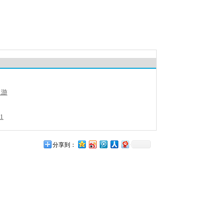
之游
1
分享到：