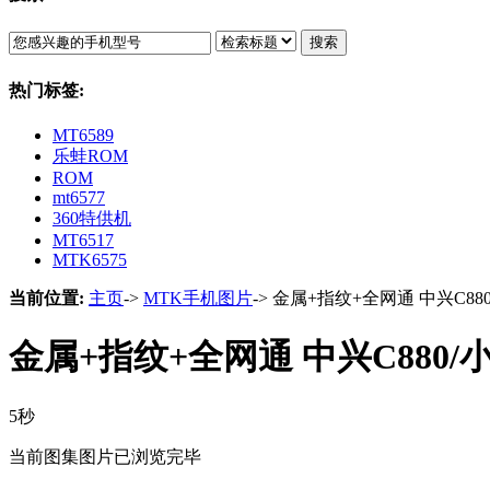
搜索
热门标签:
MT6589
乐蛙ROM
ROM
mt6577
360特供机
MT6517
MTK6575
当前位置:
主页
->
MTK手机图片
-> 金属+指纹+全网通 中兴C8
金属+指纹+全网通 中兴C880
5秒
当前图集图片已浏览完毕