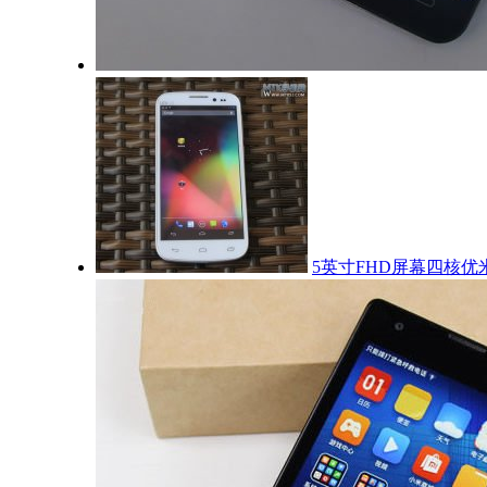
5英寸FHD屏幕四核优米