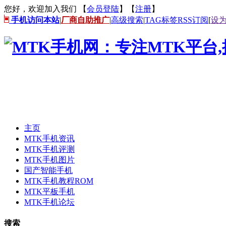
您好，欢迎加入我们 【
会员登陆
】【
注册
】
手机访问本站
|
厂商自助推广
|
高级搜索
|
TAG标签
RSS订阅
[
设
主页
MTK手机资讯
MTK手机评测
MTK手机图片
国产智能手机
MTK手机教程ROM
MTK平板手机
MTK手机论坛
搜索