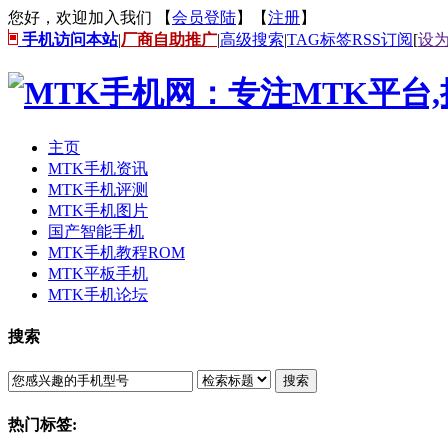
您好，欢迎加入我们 【
会员登陆
】【
注册
】
手机访问本站
|
厂商自助推广
|
高级搜索
|
TAG标签
RSS订阅
[
设
主页
MTK手机资讯
MTK手机评测
MTK手机图片
国产智能手机
MTK手机教程ROM
MTK平板手机
MTK手机论坛
搜索
搜索
热门标签: