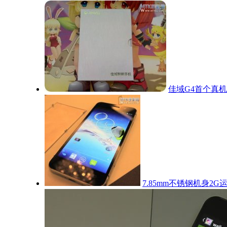
佳域G4首个真
7.85mm不锈钢机身2G