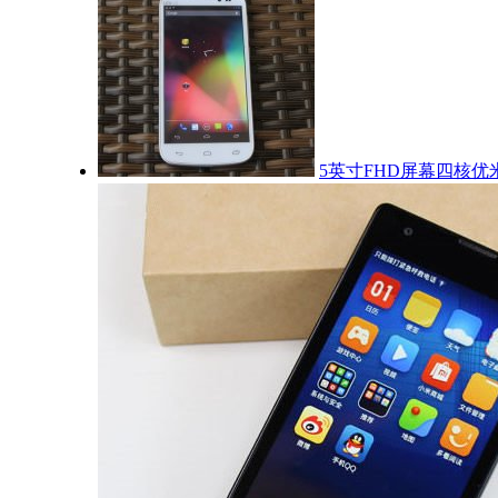
5英寸FHD屏幕四核优米