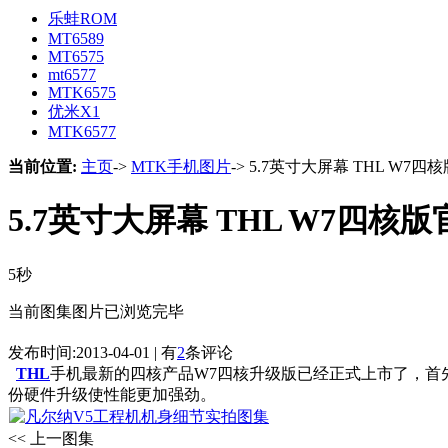
乐蛙ROM
MT6589
MT6575
mt6577
MTK6575
优米X1
MTK6577
当前位置:
主页
->
MTK手机图片
-> 5.7英寸大屏幕 THL W7
5.7英寸大屏幕 THL W7四核
5秒
当前图集图片已浏览完毕
发布时间:2013-04-01 | 有
2
条评论
THL
手机最新的四核产品W7四核升级版已经正式上市了，首先上
份硬件升级使性能更加强劲。
<< 上一图集