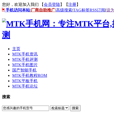
您好，欢迎加入我们 【
会员登陆
】【
注册
】
手机访问本站
|
厂商自助推广
|
高级搜索
|
TAG标签
RSS订阅
[
设
主页
MTK手机资讯
MTK手机评测
MTK手机图片
国产智能手机
MTK手机教程ROM
MTK平板手机
MTK手机论坛
搜索
搜索