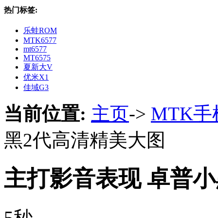
热门标签:
乐蛙ROM
MTK6577
mt6577
MT6575
夏新大V
优米X1
佳域G3
当前位置:
主页
->
MTK
黑2代高清精美大图
主打影音表现 卓普小
5秒