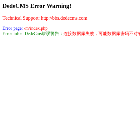
DedeCMS Error Warning!
Technical Support: http://bbs.dedecms.com
Error page:
/m/index.php
Error infos: DedeCms错误警告：
连接数据库失败，可能数据库密码不对