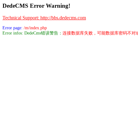
DedeCMS Error Warning!
Technical Support: http://bbs.dedecms.com
Error page:
/m/index.php
Error infos: DedeCms错误警告：
连接数据库失败，可能数据库密码不对