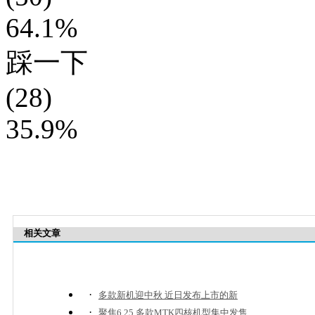
64.1%
踩一下
(28)
35.9%
相关文章
·
多款新机迎中秋 近日发布上市的新
·
聚焦6.25 多款MTK四核机型集中发售