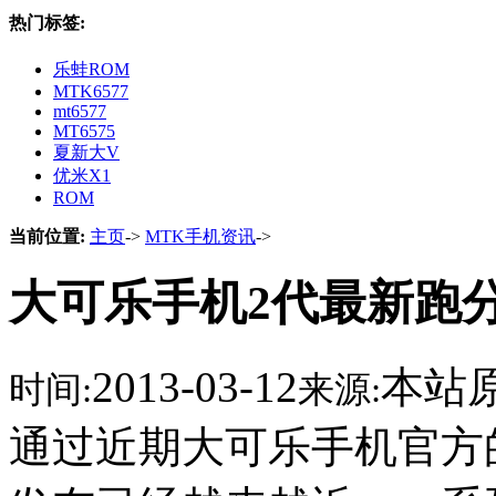
热门标签:
乐蛙ROM
MTK6577
mt6577
MT6575
夏新大V
优米X1
ROM
当前位置:
主页
->
MTK手机资讯
->
大可乐手机2代最新跑分
2013-03-12
本站
时间:
来源:
通过近期大可乐手机官方