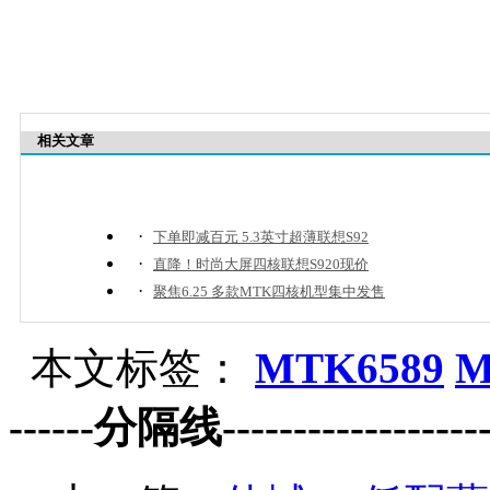
相关文章
·
下单即减百元 5.3英寸超薄联想S92
·
直降！时尚大屏四核联想S920现价
·
聚焦6.25 多款MTK四核机型集中发售
本文标签：
MTK6589
M
------分隔线--------------------