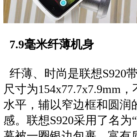
7.9毫米纤薄机身
纤薄、时尚是联想S920
尺寸为154x77.7x7.
水平，辅以窄边框和圆润
感。联想S920采用了名为“
幕被一圈银边包裹，富有