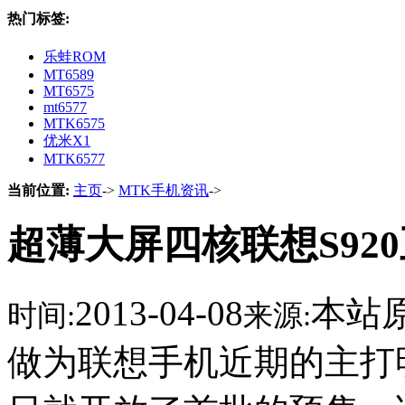
热门标签:
乐蛙ROM
MT6589
MT6575
mt6577
MTK6575
优米X1
MTK6577
当前位置:
主页
->
MTK手机资讯
->
超薄大屏四核联想S920
2013-04-08
本站
时间:
来源:
做为联想手机近期的主打明