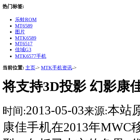
热门标签:
乐蛙ROM
MT6589
图片
MTK6589
MT6517
佳域G3
MTK6577手机
当前位置:
主页
->
MTK手机资讯
->
将支持3D投影 幻影康
2013-05-03
本站
时间:
来源:
康佳手机在2013年MW