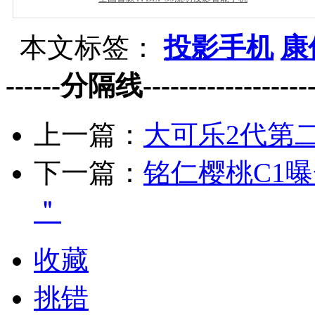
本文标签：
投影手机
康
------分隔线--------------------
上一篇：
大可乐2代第
下一篇：
铭仁樱桃C1
＂
收藏
挑错