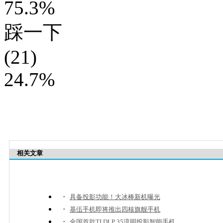
75.3%
踩一下
(21)
24.7%
相关文章
·
具备投影功能！大冰棒新机曝光
·
基伍手机即将推出四核旗舰手机
·
全国首款TI DLP 35流明投影智能手机