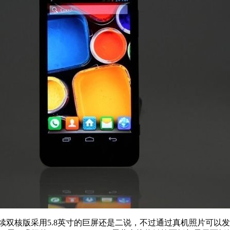
续双核版采用5.8英寸的巨屏还是二说，不过通过真机照片可以发