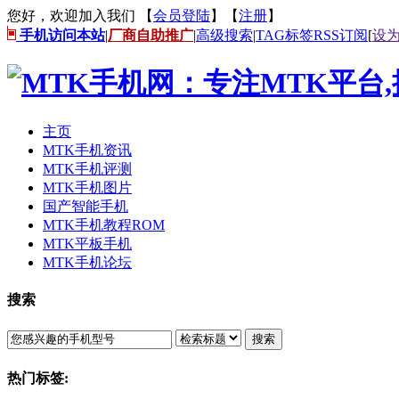
您好，欢迎加入我们 【
会员登陆
】【
注册
】
手机访问本站
|
厂商自助推广
|
高级搜索
|
TAG标签
RSS订阅
[
设
主页
MTK手机资讯
MTK手机评测
MTK手机图片
国产智能手机
MTK手机教程ROM
MTK平板手机
MTK手机论坛
搜索
搜索
热门标签: