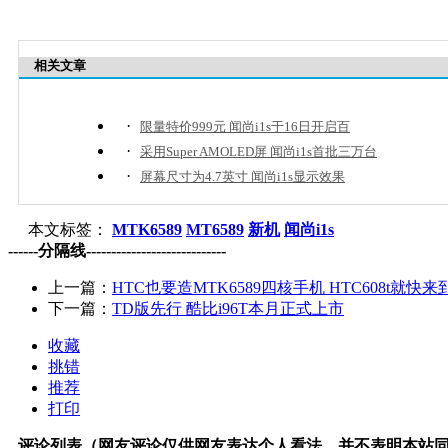
相关文章
·
限量特价999元 闻尚i1s于16日开启百
·
采用Super AMOLED屏 闻尚i1s首批三万台
·
屏幕尺寸为4.7英寸 闻尚i1s显示效果
本文标签：
MTK6589
MT6589
新机
闻尚i1s
------分隔线----------------------------
上一篇：
HTC也要造MTK6589四核手机 HTC608t就快来
下一篇：
TD版先行 酷比i96T本月正式上市
收藏
挑错
推荐
打印
评论列表（网友评论仅供网友表达个人看法，并不表明本站