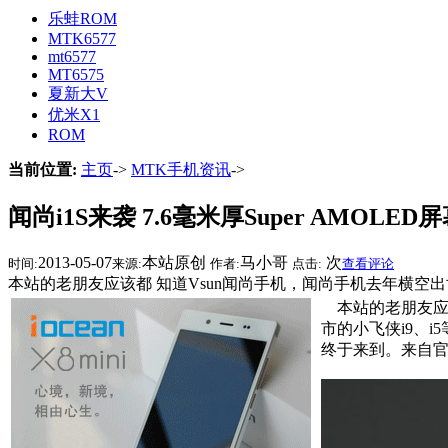
乐蛙ROM
MTK6577
mt6577
MT6575
夏新大V
优米X1
ROM
当前位置:
主页
->
MTK手机资讯
->
闻尚i1S来袭 7.6毫米厚Super AMOLED
2013-05-07
本站原创
马小哥
次
时间:
来源:
作者:
点击:
查看评论
本站的老朋友应该都 知道Vsun闻尚手机，闻尚手机去年横空出
本站的老朋友应该
市的小飞侠i9、
终于来到。来自