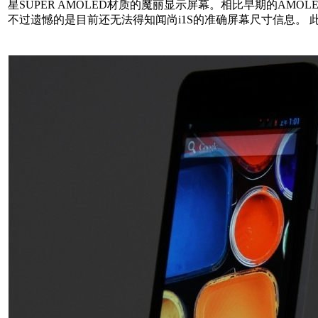
星SUPER AMOLED材质的魔丽显示屏幕。相比早期的AM
不过遗憾的是目前还无法得知闻尚i1S的准确屏幕尺寸信息。
来自MTK手机网http://www.mtksj.com