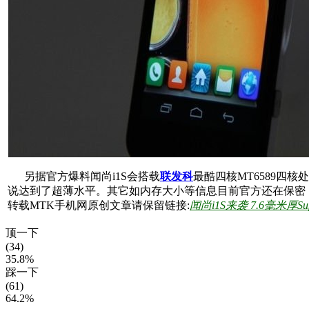
另据官方爆料闻尚i1S会搭载
联发科
最酷四核MT6589四
说达到了超薄水平。其它如内存大小等信息目前官方还在保密
转载MTK手机网原创文章请保留链接:
闻尚i1S来袭 7.6毫米厚Su
顶一下
(34)
35.8%
踩一下
(61)
64.2%