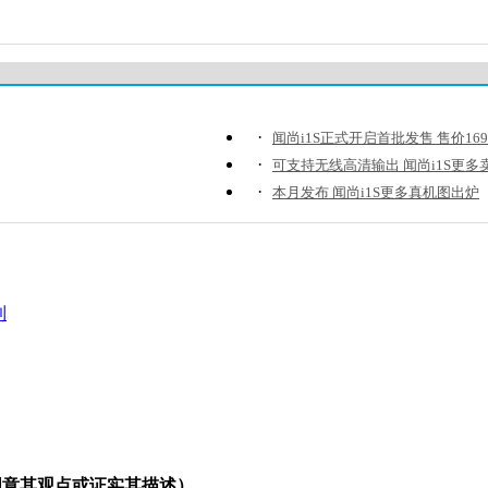
·
闻尚i1S正式开启首批发售 售价169
·
可支持无线高清输出 闻尚i1S更多
·
本月发布 闻尚i1S更多真机图出炉
到
同意其观点或证实其描述）