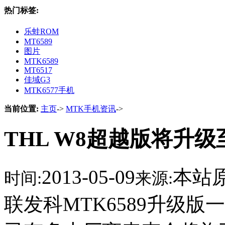
热门标签:
乐蛙ROM
MT6589
图片
MTK6589
MT6517
佳域G3
MTK6577手机
当前位置:
主页
->
MTK手机资讯
->
THL W8超越版将升级
2013-05-09
本站
时间:
来源:
联发科MTK6589升级