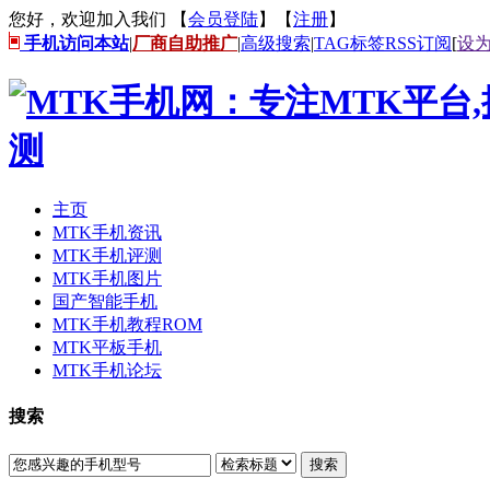
您好，欢迎加入我们 【
会员登陆
】【
注册
】
手机访问本站
|
厂商自助推广
|
高级搜索
|
TAG标签
RSS订阅
[
设
主页
MTK手机资讯
MTK手机评测
MTK手机图片
国产智能手机
MTK手机教程ROM
MTK平板手机
MTK手机论坛
搜索
搜索