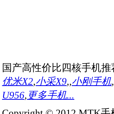
国产高性价比四核手机推
优米X2
,
小采X9
,
,
小刚手机
,
U956
,
更多手机...
Copyright © 2012