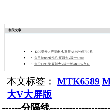
相关文章
·
4200毫安大容量电池 夏新A860W仅799元
·
每日特价/低价机:夏新大V骑士4200
·
售价1199元 夏新大V骑士版A860W京东
本文标签：
MTK6589
M
大V大屏版
------分隔线--------------------