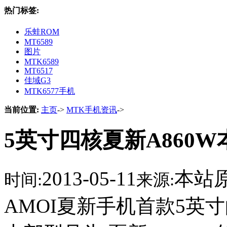
热门标签:
乐蛙ROM
MT6589
图片
MTK6589
MT6517
佳域G3
MTK6577手机
当前位置:
主页
->
MTK手机资讯
->
5英寸四核夏新A860
2013-05-11
本站
时间:
来源:
AMOI夏新手机首款5英