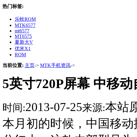
热门标签:
乐蛙ROM
MTK6577
mt6577
MT6575
夏新大V
优米X1
ROM
当前位置:
主页
->
MTK手机资讯
->
5英寸720P屏幕 中移
2013-07-25
本站
时间:
来源:
本月初的时候，中国移动