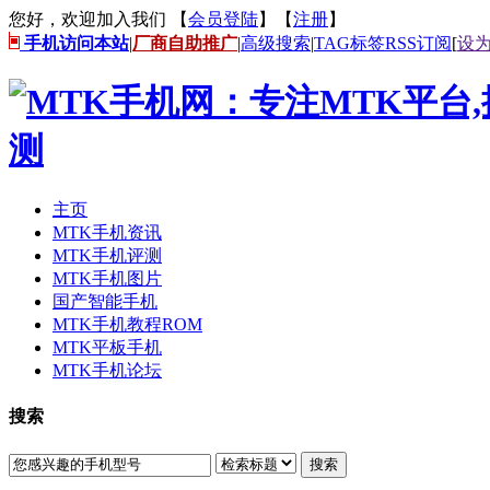
您好，欢迎加入我们 【
会员登陆
】【
注册
】
手机访问本站
|
厂商自助推广
|
高级搜索
|
TAG标签
RSS订阅
[
设
主页
MTK手机资讯
MTK手机评测
MTK手机图片
国产智能手机
MTK手机教程ROM
MTK平板手机
MTK手机论坛
搜索
搜索