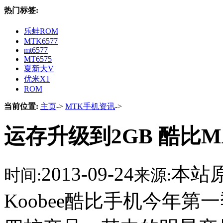
热门标签:
乐蛙ROM
MTK6577
mt6577
MT6575
夏新大V
优米X1
ROM
当前位置:
主页
->
MTK手机资讯
->
运存升级到2GB 酷比
2013-09-24
本站
时间:
来源:
Koobee酷比手机今年