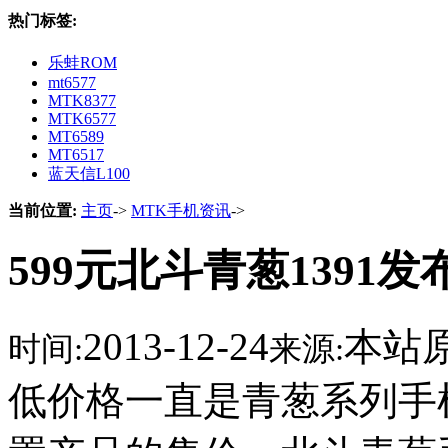
热门标签:
乐蛙ROM
mt6577
MTK8377
MTK6577
MT6589
MT6517
蓝天信L100
当前位置:
主页
->
MTK手机资讯
->
599元北斗青葱1391发布
2013-12-24
本站
时间:
来源:
低价格一直是青葱系列手