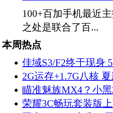
100+百加手机最近
之处是联合了百...
本周热点
佳域S3/F2终于现身 
2G运存+1.7G八核 
瞄准魅族MX4？小黑3
荣耀3C畅玩套装版上