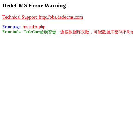
DedeCMS Error Warning!
Technical Support: http://bbs.dedecms.com
Error page:
/m/index.php
Error infos: DedeCms错误警告：
连接数据库失败，可能数据库密码不对