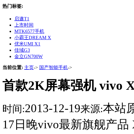
热门标签:
启遨T1
上市时间
MTK6577手机
小霸王DREAM X
优米UMI X1
佳域G3
金立GN700W
当前位置:
主页
->
国产智能手机
->
首款2K屏幕强机 vivo X
2013-12-19
本站
时间:
来源:
17日晚vivo最新旗舰产品 