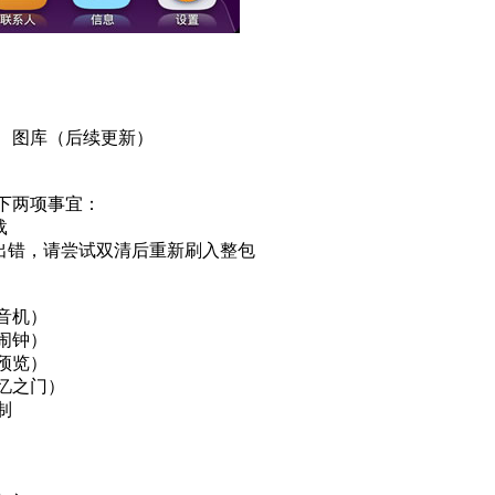
、图库（后续更新）
下两项事宜：
载
包出错，请尝试双清后重新刷入整包
本文来自MTK手机网http://www.m
音机）
闹钟）
预览）
忆之门）
制