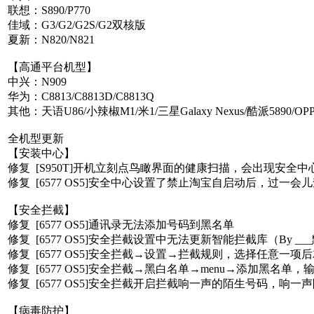
联想：S890/P770
佳域：G3/G2/G2S/G2双核版
夏新：N820/N821
【高通平台机型】
中兴：N909
华为：C8813/C8813D/C8813Q
其他：天语U86/小辣椒M1/米1/三星Galaxy Nexus/酷派5890/OPP
全机型更新
【安装中心】
修复 [S950T]开机立刻点鸟瞰界面的健康扫描，会出现安全中
修复 [6577 OS5]安全中心设置了禁止淘宝自启动后，过一会
【安全拦截】
修复 [6577 OS5]通讯录无法添加号码到黑名单
修复 [6577 OS5]安全拦截设置中无法更新智能拦截库（By __
修复 [6577 OS5]安全拦截→设置→拦截规则，选择任意一项后就
修复 [6577 OS5]安全拦截→黑白名单→menu→添加黑名单
修复 [6577 OS5]安全拦截开启拦截响一声的陌生号码，响一
【病毒防护】