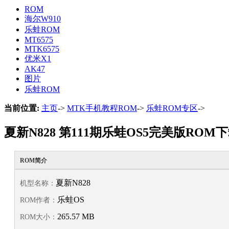
ROM
海尔W910
乐蛙ROM
MT6575
MTK6575
优米X1
AK47
图片
乐蛙ROM
当前位置:
主页
->
MTK手机教程ROM
->
乐蛙ROM专区
->
夏新N828 第111期乐蛙OS5完美版ROM
ROM简介
夏新N828
机型名称：
乐蛙OS
ROM作者：
265.57 MB
ROM大小：