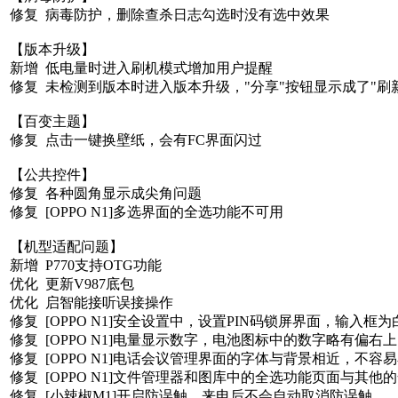
修复 病毒防护，删除查杀日志勾选时没有选中效果
【版本升级】
新增 低电量时进入刷机模式增加用户提醒
修复 未检测到版本时进入版本升级，"分享"按钮显示成了"刷
【百变主题】
修复 点击一键换壁纸，会有FC界面闪过
【公共控件】
修复 各种圆角显示成尖角问题
修复 [OPPO N1]多选界面的全选功能不可用
【机型适配问题】
新增 P770支持OTG功能
优化 更新V987底包
优化 启智能接听误接操作
修复 [OPPO N1]安全设置中，设置PIN码锁屏界面，输入
修复 [OPPO N1]电量显示数字，电池图标中的数字略有偏右上
修复 [OPPO N1]电话会议管理界面的字体与背景相近，不容
修复 [OPPO N1]文件管理器和图库中的全选功能页面与其
修复 [小辣椒M1]开启防误触，来电后不会自动取消防误触