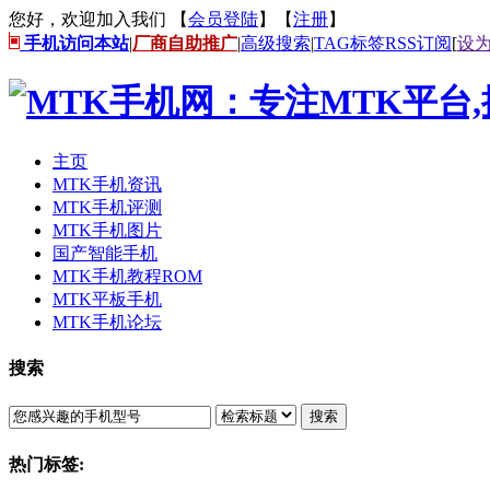
您好，欢迎加入我们 【
会员登陆
】【
注册
】
手机访问本站
|
厂商自助推广
|
高级搜索
|
TAG标签
RSS订阅
[
设
主页
MTK手机资讯
MTK手机评测
MTK手机图片
国产智能手机
MTK手机教程ROM
MTK平板手机
MTK手机论坛
搜索
搜索
热门标签: