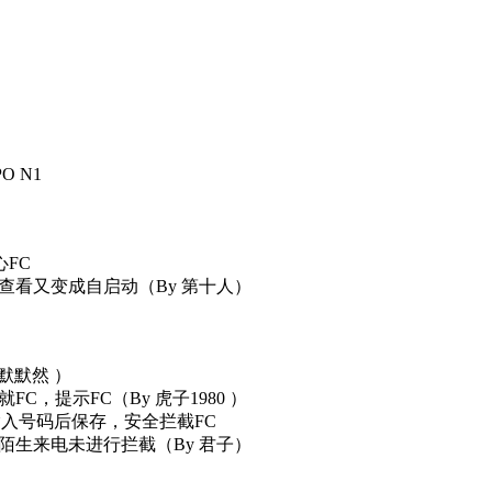
O N1
心FC
儿查看又变成自启动（By 第十人）
_默默然 ）
FC，提示FC（By 虎子1980 ）
，输入号码后保存，安全拦截FC
声陌生来电未进行拦截（By 君子）