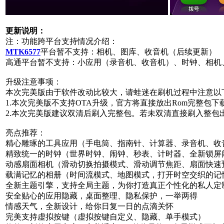
更新说明：
注：功能跨平台支持情况介绍：
MTK6577
平台暂不支持：相机、图库、收音机（后续更新）
高通平台暂不支持：小应用（录音机、收音机）、时钟、相机
升级注意事项：
本次完美版由于软件改动比较大，请蛙迷在刷机过程中注意以
1.本次完美版不支持OTA升级，官方将直接放出Rom完整包下
2.本次完美版建议双清后刷入完整包。若未双清直接刷入整
亮点推荐：
精心雕琢的工具应用（手电筒、指南针、计算器、录音机、收
精致统一的时钟（世界时钟、闹钟、秒表、计时器、全新锁屏
动感扇面相机（滑动切换拍摄模式、滑动调节焦距、扇面快速
载满记忆的相册（时间流模式、地图模式，打开时空交织的记
全新主题引擎，支持全局主题，为你打造真正个性化的私人定
安全贴心的应用隐藏，桌面整理、隐私保护，一举两得
情感天气，全新设计，给你日复一日的点滴关怀
完美支持虚拟按键（虚拟按键自定义、隐藏、单手模式）