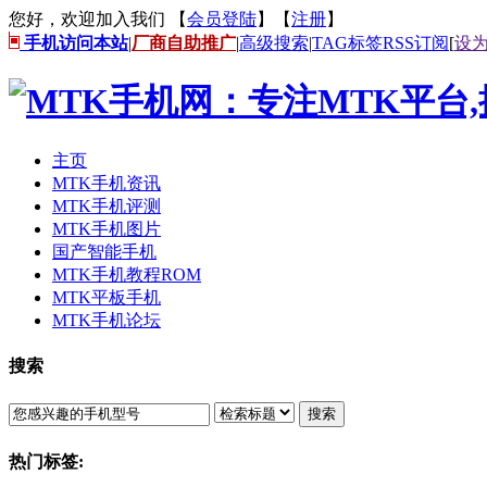
您好，欢迎加入我们 【
会员登陆
】【
注册
】
手机访问本站
|
厂商自助推广
|
高级搜索
|
TAG标签
RSS订阅
[
设
主页
MTK手机资讯
MTK手机评测
MTK手机图片
国产智能手机
MTK手机教程ROM
MTK平板手机
MTK手机论坛
搜索
搜索
热门标签: