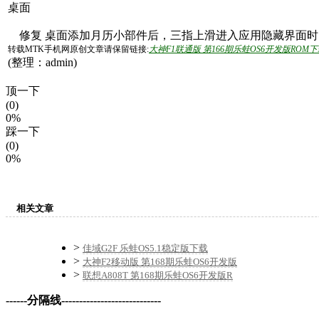
桌面
修复 桌面添加月历小部件后，三指上滑进入应用隐藏界面时
转载MTK手机网原创文章请保留链接:
大神F1联通版 第166期乐蛙OS6开发版ROM
(整理：admin)
顶一下
(0)
0%
踩一下
(0)
0%
相关文章
>
佳域G2F 乐蛙OS5.1稳定版下载
>
大神F2移动版 第168期乐蛙OS6开发版
>
联想A808T 第168期乐蛙OS6开发版R
------分隔线----------------------------