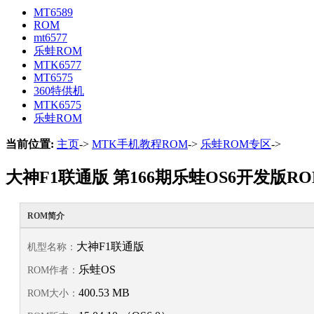
MT6589
ROM
mt6577
乐蛙ROM
MTK6577
MT6575
360特供机
MTK6575
乐蛙ROM
当前位置:
主页
->
MTK手机教程ROM
->
乐蛙ROM专区
->
大神F1联通版 第166期乐蛙OS6开发版R
ROM简介
大神F1联通版
机型名称：
乐蛙OS
ROM作者：
400.53 MB
ROM大小：