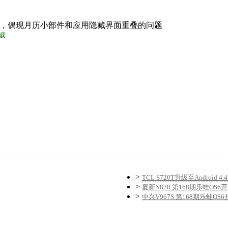
，偶现月历小部件和应用隐藏界面重叠的问题
下载
>
TCL S720T升级至Android 4
>
夏新N828 第168期乐蛙OS6
>
中兴V967S 第168期乐蛙OS