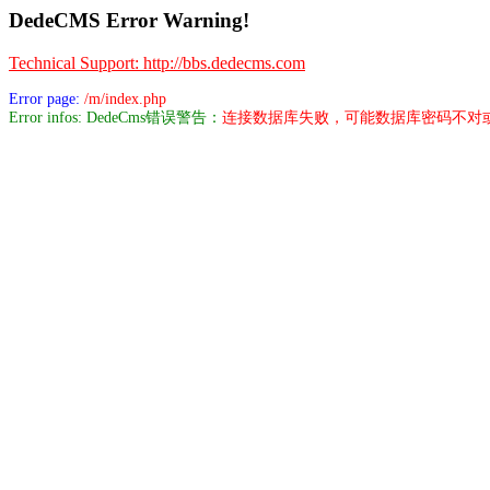
DedeCMS Error Warning!
Technical Support: http://bbs.dedecms.com
Error page:
/m/index.php
Error infos: DedeCms错误警告：
连接数据库失败，可能数据库密码不对