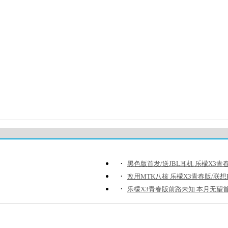
·
黑色版首发/送JBL耳机 乐檬X3青
·
改用MTK八核 乐檬X3青春版/联想K
·
乐檬X3青春版前路未知 本月无望