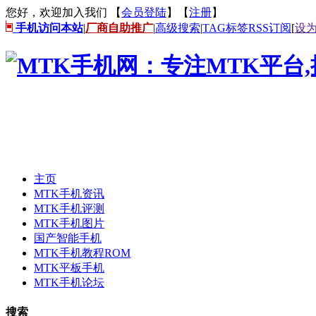
您好，欢迎加入我们 【
会员登陆
】【
注册
】
手机访问本站
|
厂商自助推广
|
高级搜索
|
TAG标签
RSS订阅
[
设
主页
MTK手机资讯
MTK手机评测
MTK手机图片
国产智能手机
MTK手机教程ROM
MTK平板手机
MTK手机论坛
搜索