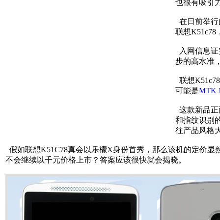
也很有吸引
在日前举行的
联想K51c
入网信息证实
步的高水准，为
联想K51c
可能是
MTK
这款新品正
和指纹识别
往产品风格
假如联想K51C78真会以乐檬X身份首秀，那么该机的定价
不会继续以千元价格上市？答案应该很快就会揭晓。