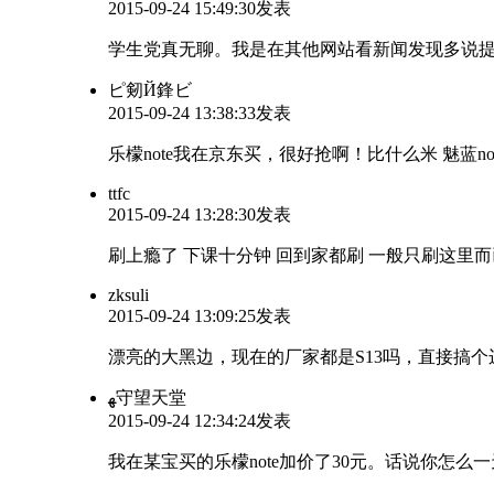
2015-09-24 15:49:30发表
学生党真无聊。我是在其他网站看新闻发现多说
ピ剱Й鋒ビ
2015-09-24 13:38:33发表
乐檬note我在京东买，很好抢啊！比什么米 魅蓝n
ttfc
2015-09-24 13:28:30发表
刷上瘾了 下课十分钟 回到家都刷 一般只刷这里
zksuli
2015-09-24 13:09:25发表
漂亮的大黑边，现在的厂家都是S13吗，直接搞个
ﻬ守望天堂
2015-09-24 12:34:24发表
我在某宝买的乐檬note加价了30元。话说你怎