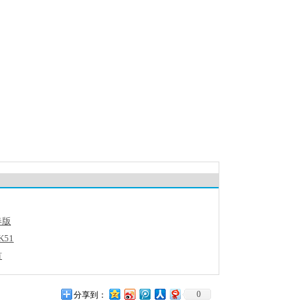
春版
51
首
0
分享到：