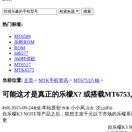
搜索
热门标签:
MT6589
乐蛙ROM
ROM
mt6577
360特供机
MT6517
MTK6575
当前位置:
主页
->
MTK手机资讯
->
MT6753八核
->
可能这才是真正的乐檬X? 或搭载MT675
2015-09-24
本站原创
小小风
次
时间:
来源:
作者:
点击:
10
评论
自乐檬K3 NOTE等产品之后，联想主攻千元以下市场的乐
更
自乐檬K3