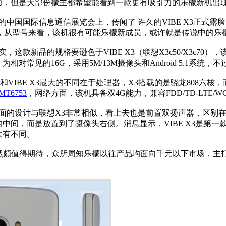
力，但是大部份檬主都希望能看到一款更有吸引力的乐檬新机出
中国国际信息通信展览会上，传闻了 许久的VIBE X3正式
78，从型号来看，该机很有可能乐檬新成员，或许就是传说中的乐
，这款新品的规格要逊色于VIBE X3（联想X3c50/X3c70）
相对常见的16G，采用5M/13M摄像头和Android 5.1系统，不
78和VIBE X3最大的不同在于处理器，X3搭载的是骁龙808六核，
MT6753
，网络方面，该机具备双4G能力，兼容FDD/TD-LTE/WC
面的设计与联想X3非常相似，看上去也是前置双扬声器，区别在
的中间，而是放置到了摄像头右侧。消息显示，VIBE X3是第
大有不同。
显然颇值得期待，众所周知乐檬以往产品均面向千元以下市场，主