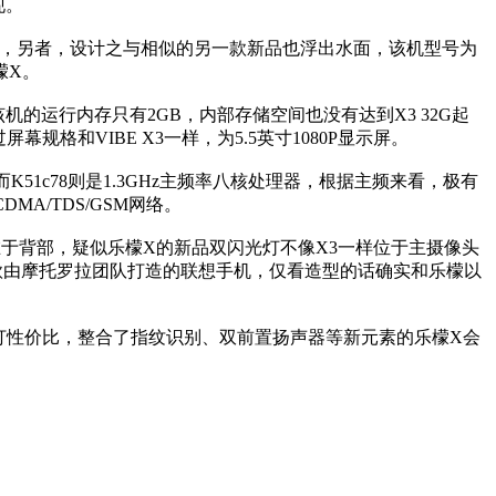
现。
露脸，另者，设计之与相似的另一款新品也浮出水面，该机型号为
檬X。
，该机的运行内存只有2GB，内部存储空间也没有达到X3 32G起
过屏幕规格和VIBE X3一样，为5.5英寸1080P显示屏。
而K51c78则是1.3GHz主频率八核处理器，根据主频来看，极有
DMA/TDS/GSM网络。
于背部，疑似乐檬X的新品双闪光灯不像X3一样位于主摄像头
一款由摩托罗拉团队打造的联想手机，仅看造型的话确实和乐檬以
打性价比，整合了指纹识别、双前置扬声器等新元素的乐檬X会