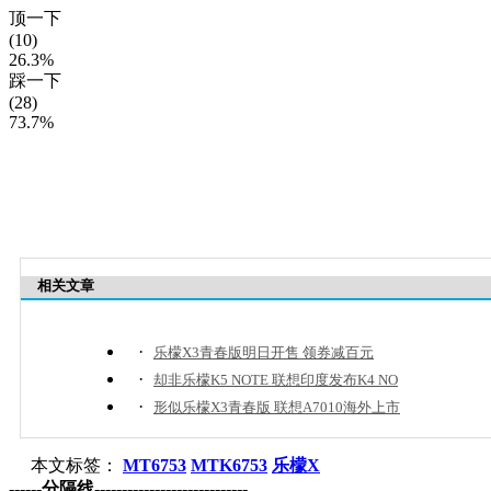
顶一下
(10)
26.3%
踩一下
(28)
73.7%
相关文章
·
乐檬X3青春版明日开售 领券减百元
·
却非乐檬K5 NOTE 联想印度发布K4 NO
·
形似乐檬X3青春版 联想A7010海外上市
本文标签：
MT6753
MTK6753
乐檬X
------分隔线----------------------------