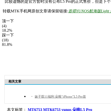
比较遗憾的是官方暂时没有公布L5 Pro的正式售价，但是下
转载MTK手机网原创文章请保留链接:
首搭YUNOS航海版Light
顶一下
(4)
18.2%
踩一下
(18)
81.8%
相关文章
·
妹子双11福利 朵唯“iPhone”L5 Pro首
本文标签：
MT6753
MTK6753
yunos
朵唯L5 Pro