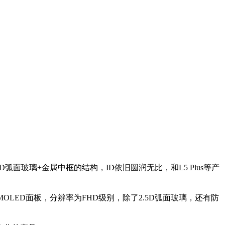
5D弧面玻璃+金属中框的结构，ID依旧圆润无比，和L5 Plus等产
 AMOLED面板，分辨率为FHD级别，除了2.5D弧面玻璃，还有防