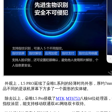
外观上，L5 PRO延续了朵唯L系列的轻薄时尚外形，厚约7mm左右
品不同的是该机屏幕下方多了一个圆形的实体键。
除去以上，朵唯L5 Pro搭载了
MTK
MT6753
八核64位处理器，拥
指纹涂层，能支持移动联通双4G网络双卡双待。