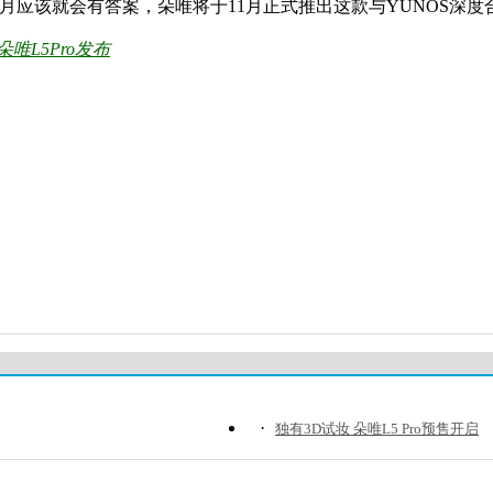
个月应该就会有答案，朵唯将于11月正式推出这款与YUNOS深度
 朵唯L5Pro发布
·
独有3D试妆 朵唯L5 Pro预售开启