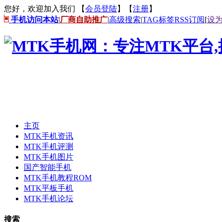
您好，欢迎加入我们 【
会员登陆
】【
注册
】
手机访问本站
|
厂商自助推广
|
高级搜索
|
TAG标签
RSS订阅
[
设
主页
MTK手机资讯
MTK手机评测
MTK手机图片
国产智能手机
MTK手机教程ROM
MTK平板手机
MTK手机论坛
搜索