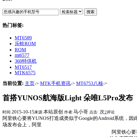
搜索
热门标签:
MT6589
乐蛙ROM
ROM
mt6577
360特供机
MT6517
MTK6575
当前位置:
主页
->
MTK手机资讯
->
MT6753八核
->
首搭YUNOS航海版Light 朵唯L5Pro发布
2015-10-15
本站原创
马小哥
次
时间:
来源:
作者:
点击:
2
评论
阿里铁心要将YUNOS打造成类似于Google的Android系
场发布会上，阿里
阿里铁心要将