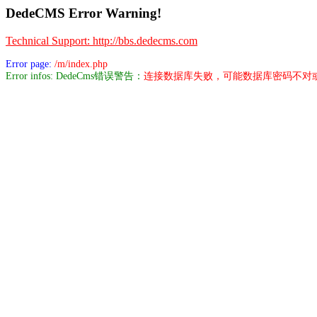
DedeCMS Error Warning!
Technical Support: http://bbs.dedecms.com
Error page:
/m/index.php
Error infos: DedeCms错误警告：
连接数据库失败，可能数据库密码不对