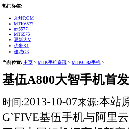
热门标签:
乐蛙ROM
MTK6577
mt6577
MT6575
夏新大V
优米X1
佳域G3
当前位置:
主页
->
MTK手机资讯
->
MTK6582手机
->
基伍A800大智手机首发
2013-10-07
本站
时间:
来源:
G`FIVE基伍手机与阿