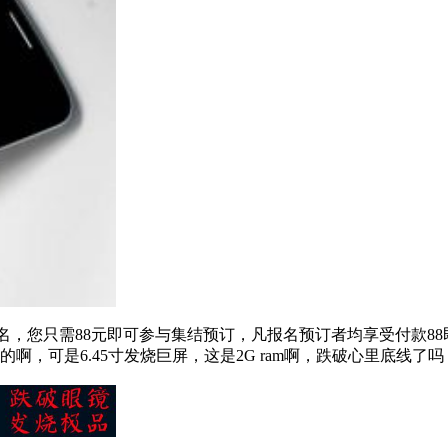
，您只需88元即可参与集结预订，凡报名预订者均享受付款88即
FHD的啊，可是6.45寸发烧巨屏，这是2G ram啊，跌破心里底