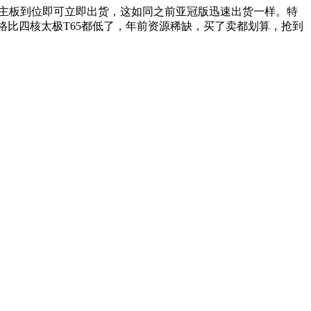
，主板到位即可立即出货，这如同之前亚冠版迅速出货一样。特
比四核太极T65都低了，年前资源稀缺，买了卖都划算，抢到