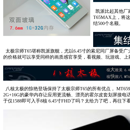
凯派比起其他厂家
T65MAX上，
结500个名额。
太极宗师T65堪称凯派旗舰，尤以6.45寸的索尼同厂屏备
的价格就可以享受同样的画质感官享受，看视频、玩游戏、上网
八核太极的惊艳登场保持了太极宗师T65的所有优点， MT65
2G+16G的豪华内存让应用更流畅、漂亮的霍尔皮套划屏接
于仅1588即可入手8核 6.45寸FHD了吗？太给力了吧，再往下看