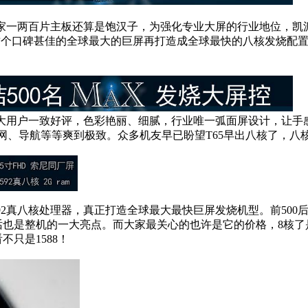
一两百片主板还算是饱汉子，为强化专业大屏的行业地位，凯派
将这个口碑甚佳的全球最大的巨屏再打造成全球最快的八核发烧配
受广大用户一致好评，色彩艳丽、细腻，行业唯一弧面屏设计，让手
、导航等等爽到极致。众多机友早已盼望T65早出八核了，八
92真八核处理器，真正打造全球最大最快巨屏发烧机型。前500后1
电话也是整机的一大亮点。而大家最关心的也许是它的价格，8核了
不只是1588！