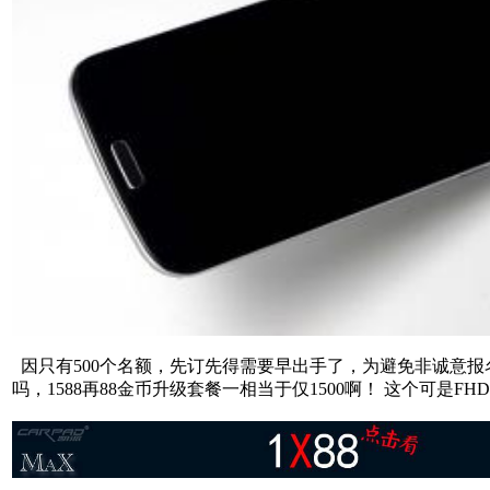
因只有500个名额，先订先得需要早出手了，为避免非诚意报名
吗，1588再88金币升级套餐一相当于仅1500啊！ 这个可是