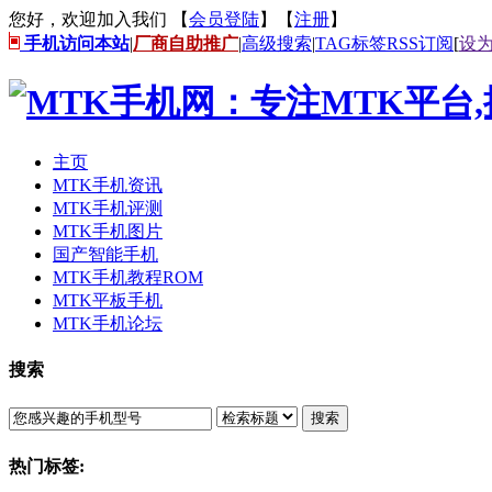
您好，欢迎加入我们 【
会员登陆
】【
注册
】
手机访问本站
|
厂商自助推广
|
高级搜索
|
TAG标签
RSS订阅
[
设
主页
MTK手机资讯
MTK手机评测
MTK手机图片
国产智能手机
MTK手机教程ROM
MTK平板手机
MTK手机论坛
搜索
搜索
热门标签: