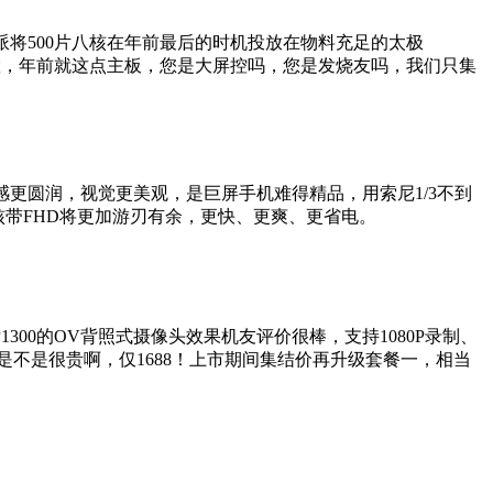
将500片八核在年前最后的时机投放在物料充足的太极
置，年前就这点主板，您是大屏控吗，您是发烧友吗，我们只集
感更圆润，视觉更美观，是巨屏手机难得精品，用索尼1/3不到
核带FHD将更加游刃有余，更快、更爽、更省电。
300的OV背照式摄像头效果机友评价很棒，支持1080P录制、
是不是很贵啊，仅1688！上市期间集结价再升级套餐一，相当