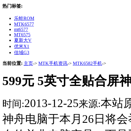
热门标签:
乐蛙ROM
MTK6577
mt6577
MT6575
夏新大V
优米X1
佳域G3
当前位置:
主页
->
MTK手机资讯
->
MTK6582手机
->
599元 5英寸全贴合屏
2013-12-25
本站
时间:
来源:
神舟电脑于本月26日将