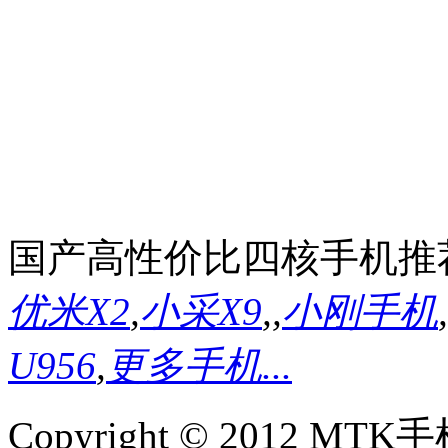
国产高性价比四核手机推
优米X2
,
小采X9
,
,
小刚手机
,
U956
,
更多手机...
Copyright © 2012