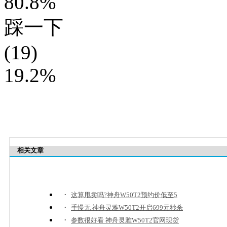
80.8%
踩一下
(19)
19.2%
相关文章
·
这算甩卖吗?神舟W50T2预约价低至5
·
手慢无 神舟灵雅W50T2开启699元秒杀
·
参数很好看 神舟灵雅W50T2官网现货