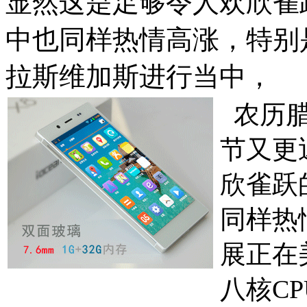
显然这是足够令人欢欣雀
中也同样热情高涨，特别是
拉斯维加斯进行当中，
农历腊
节又更
欣雀跃
同样热
展正在
八核C