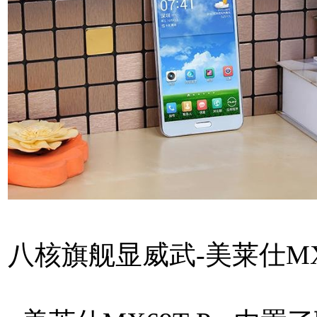
八核旗舰显威武-美莱仕MX69