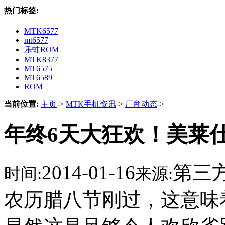
热门标签:
MTK6577
mt6577
乐蛙ROM
MTK8377
MT6575
MT6589
ROM
当前位置:
主页
->
MTK手机资讯
->
厂商动态
->
年终6天大狂欢！美莱
2014-01-16
第三
时间:
来源:
农历腊八节刚过，这意味