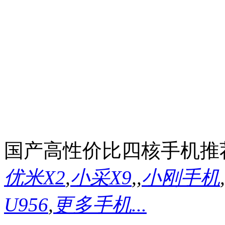
国产高性价比四核手机推
优米X2
,
小采X9
,
,
小刚手机
,
U956
,
更多手机...