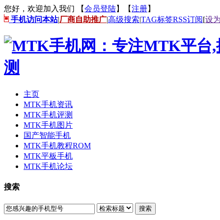
您好，欢迎加入我们 【
会员登陆
】【
注册
】
手机访问本站
|
厂商自助推广
|
高级搜索
|
TAG标签
RSS订阅
[
设
主页
MTK手机资讯
MTK手机评测
MTK手机图片
国产智能手机
MTK手机教程ROM
MTK平板手机
MTK手机论坛
搜索
搜索