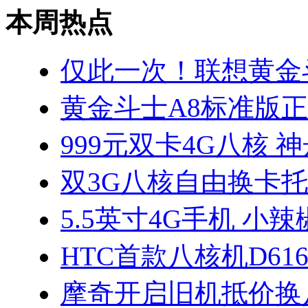
本周热点
仅此一次！联想黄金
黄金斗士A8标准版正
999元双卡4G八核 
双3G八核自由换卡托
5.5英寸4G手机 小
HTC首款八核机D61
摩奇开启旧机抵价换