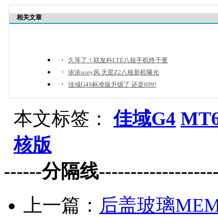
相关文章
·
久等了！联发科LTE八核手机终于要
·
浓浓sony风 天星Z2八核新机曝光
·
佳域G4S标准版升级了 还是699!
本文标签：
佳域G4
MT6
核版
------分隔线--------------------
上一篇：
后盖玻璃MEM