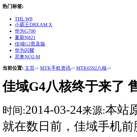
热门标签:
THL W8
小霸王DREAM X
华为G700
夏新N821
佳域G2普及版
华为闪耀
尼奥NO2-M
当前位置:
主页
->
MTK手机资讯
->
MTK6592八核
->
佳域G4八核终于来了 售
2014-03-24
本站
时间:
来源:
就在数日前，佳域手机前