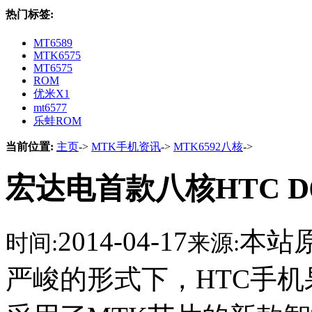
热门标签:
MT6589
MTK6575
MT6575
ROM
优米X1
mt6577
乐蛙ROM
当前位置:
主页
->
MTK手机资讯
->
MTK6592八核
->
宏达电首款八核HTC D6
2014-04-17
本站
时间:
来源:
严峻的形式下，HTC手