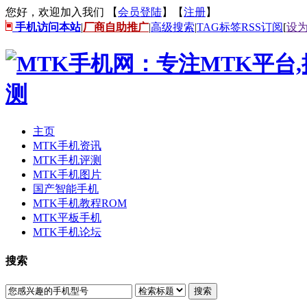
您好，欢迎加入我们 【
会员登陆
】【
注册
】
手机访问本站
|
厂商自助推广
|
高级搜索
|
TAG标签
RSS订阅
[
设
主页
MTK手机资讯
MTK手机评测
MTK手机图片
国产智能手机
MTK手机教程ROM
MTK平板手机
MTK手机论坛
搜索
搜索