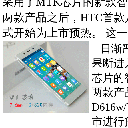
采用了MTK芯片的新款智能
两款产品之后，HTC首款八
式开始为上市预热。 这
日渐严
果断进
芯片的智
两款产
D616
市进行