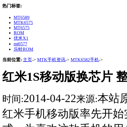
热门标签:
MT6589
MTK6575
MT6575
ROM
优米X1
mt6577
乐蛙ROM
当前位置:
主页
->
MTK手机资讯
->
MTK6582手机
->
红米1S移动版换芯片 
2014-04-22
本站
时间:
来源:
红米手机移动版率先开始