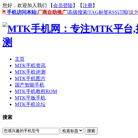
您好，欢迎加入我们 【
会员登陆
】【
注册
】
手机访问本站
|
厂商自助推广
|
高级搜索
|
TAG标签
RSS订阅
[
设
主页
MTK手机资讯
MTK手机评测
MTK手机图片
国产智能手机
MTK手机教程ROM
MTK平板手机
MTK手机论坛
搜索
搜索