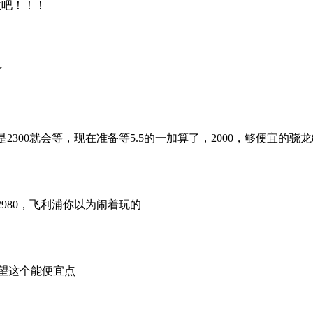
散吧！！！
了
300就会等，现在准备等5.5的一加算了，2000，够便宜的骁龙
980，飞利浦你以为闹着玩的
希望这个能便宜点