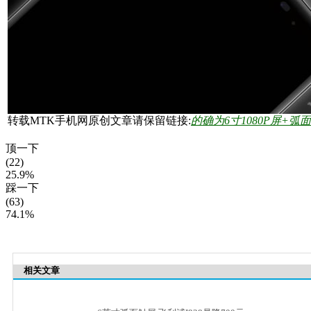
转载MTK手机网原创文章请保留链接:
的确为6寸1080P屏+弧
顶一下
(22)
25.9%
踩一下
(63)
74.1%
相关文章