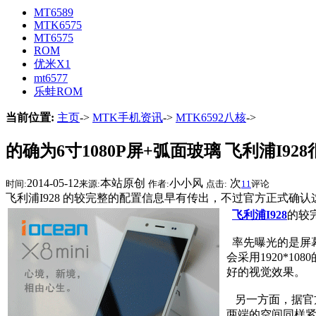
MT6589
MTK6575
MT6575
ROM
优米X1
mt6577
乐蛙ROM
当前位置:
主页
->
MTK手机资讯
->
MTK6592八核
->
的确为6寸1080P屏+弧面玻璃 飞利浦I92
2014-05-12
本站原创
小小风
次
时间:
来源:
作者:
点击:
11
评论
飞利浦I928 的较完整的配置信息早有传出，不过官方正式
飞利浦I928
的较
率先曝光的是屏幕
会采用1920*
好的视觉效果。
另一方面，据官方
两端的空间同样紧