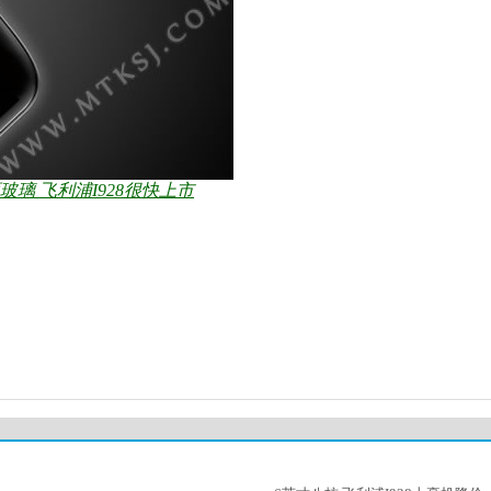
面玻璃 飞利浦I928很快上市