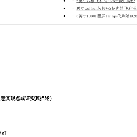
·
6英寸八核 飞利浦I928土豪机降价
·
独立wolfson芯片+双扬声器 飞利浦
·
6英寸1080P巨屏 Philips飞利浦I9
同意其观点或证实其描述）
更好