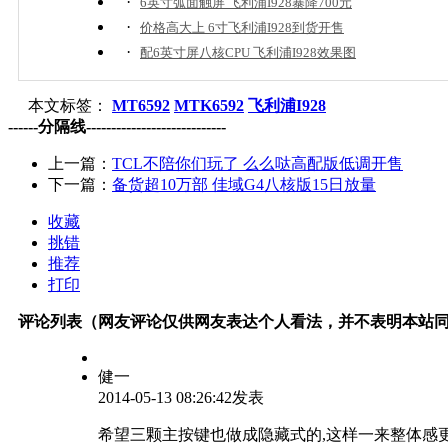
·
6英寸弧面触屏 飞利浦I928暴降700元
·
价格高大上 6寸飞利浦I928到货开售
·
配6英寸屏八核CPU 飞利浦I928效果图
本文标签：
MT6592
MTK6592
飞利浦I928
------分隔线----------------------------
上一篇：
TCL不陪你们玩了 么么哒高配版低调开售
下一篇：
备货超10万部 佳域G4八核版15日放量
收藏
挑错
推荐
打印
评论列表（网友评论仅供网友表达个人看法，并不表明本站
健一
2014-05-13 08:26:42发表
希望三颗主按键也做成隐藏式的,这样一来整体感