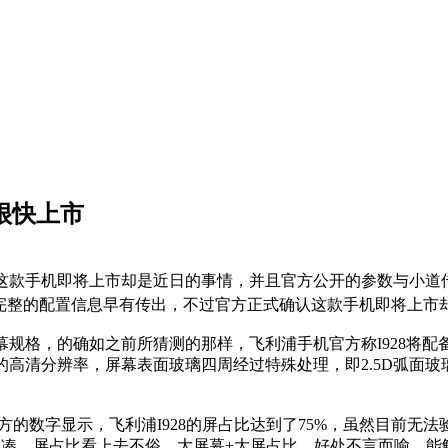
8很快上市
确认这款手机即将上市却是近日的事情，并且官方公开的参数与小道
完整的配置信息早有传出，不过官方正式确认这款手机即将上市
规格，的确如之前所猜测的那样，飞利浦手机官方称I928将配
1080的高清分辨率，屏幕表面玻璃四周经过特殊处理，即2.5D
的数字显示，飞利浦I928的屏占比达到了75%，虽然目前无
凑，屏占比看上去不俗，大屏幕+大屏占比，好处不言而喻，能