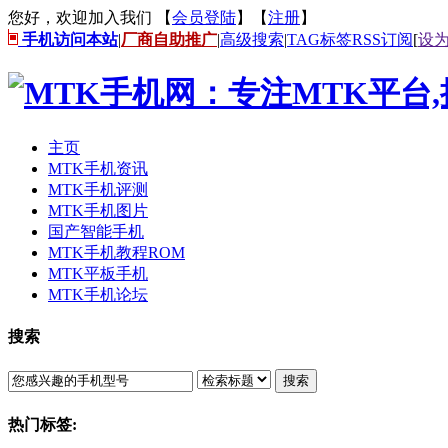
您好，欢迎加入我们 【
会员登陆
】【
注册
】
手机访问本站
|
厂商自助推广
|
高级搜索
|
TAG标签
RSS订阅
[
设
主页
MTK手机资讯
MTK手机评测
MTK手机图片
国产智能手机
MTK手机教程ROM
MTK平板手机
MTK手机论坛
搜索
搜索
热门标签: