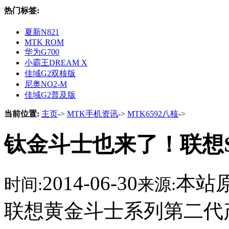
热门标签:
夏新N821
MTK ROM
华为G700
小霸王DREAM X
佳域G2双核版
尼奥NO2-M
佳域G2普及版
当前位置:
主页
->
MTK手机资讯
->
MTK6592八核
->
钛金斗士也来了！联想
2014-06-30
本站
时间:
来源:
联想黄金斗士系列第二代