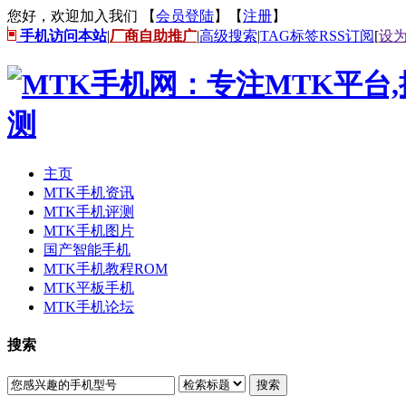
您好，欢迎加入我们 【
会员登陆
】【
注册
】
手机访问本站
|
厂商自助推广
|
高级搜索
|
TAG标签
RSS订阅
[
设
主页
MTK手机资讯
MTK手机评测
MTK手机图片
国产智能手机
MTK手机教程ROM
MTK平板手机
MTK手机论坛
搜索
搜索