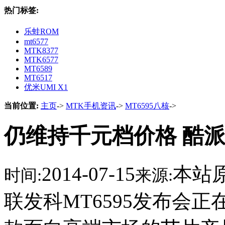
热门标签:
乐蛙ROM
mt6577
MTK8377
MTK6577
MT6589
MT6517
优米UMI X1
当前位置:
主页
->
MTK手机资讯
->
MT6595八核
->
仍维持千元档价格 酷派
2014-07-15
本站
时间:
来源:
联发科MT6595发布会