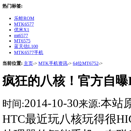
热门标签:
乐蛙ROM
MTK6577
优米X1
mt6577
MT6575
蓝天信L100
MTK6577手机
当前位置:
主页
->
MTK手机资讯
->
64位MT6752
->
疯狂的八核！官方自曝HT
2014-10-30
本站
时间:
来源:
HTC最近玩八核玩得很H