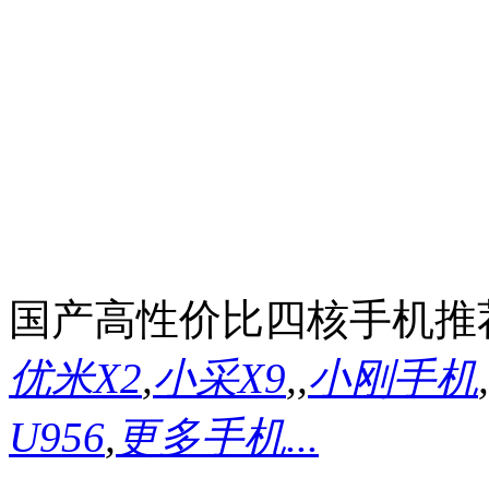
国产高性价比四核手机推
优米X2
,
小采X9
,
,
小刚手机
,
U956
,
更多手机...