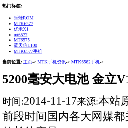
热门标签:
乐蛙ROM
MTK6577
优米X1
mt6577
MT6575
蓝天信L100
MTK6577手机
当前位置:
主页
->
MTK手机资讯
->
MTK6582手机
->
5200毫安大电池 金立
2014-11-17
本站
时间:
来源:
前段时间国内各大网媒都