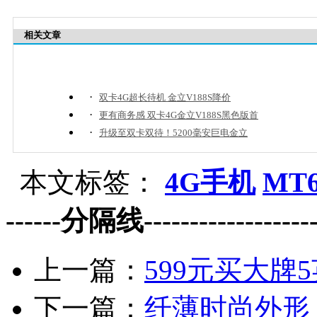
相关文章
·
双卡4G超长待机 金立V188S降价
·
更有商务感 双卡4G金立V188S黑色版首
·
升级至双卡双待！5200毫安巨电金立
本文标签：
4G手机
MT6
------分隔线--------------------
上一篇：
599元买大牌5
下一篇：
纤薄时尚外形 