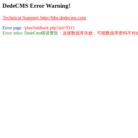
DedeCMS Error Warning!
Technical Support: http://bbs.dedecms.com
Error page:
/plus/feedback.php?aid=9313
Error infos: DedeCms错误警告：
连接数据库失败，可能数据库密码不对