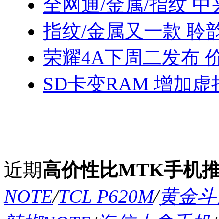
全网通/金属/指纹 中
指纹/金属又一款 聆
荣耀4A下周二发布 
SD卡变RAM 增加
近期
高价性比MTK手机
NOTE
/
TCL P620M
/
黄金斗士