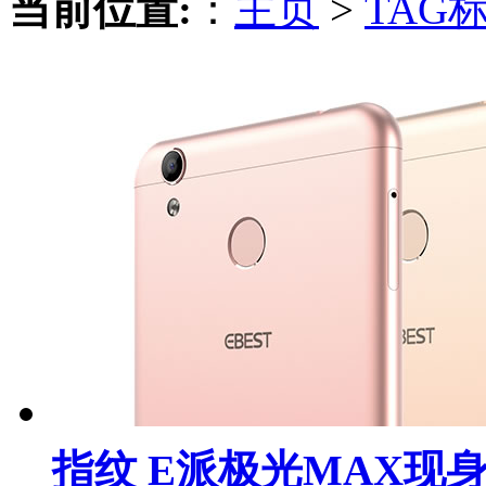
当前位置:
：
主页
>
TAG
指纹 E派极光MAX现