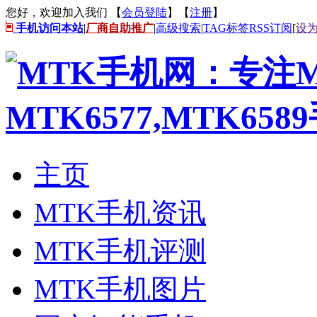
您好，欢迎加入我们 【
会员登陆
】【
注册
】
手机访问本站
|
厂商自助推广
|
高级搜索
|
TAG标签
RSS订阅
[
设
主页
MTK手机资讯
MTK手机评测
MTK手机图片