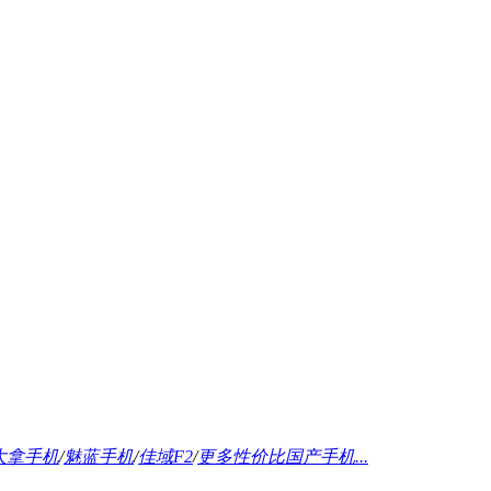
大拿手机
/
魅蓝手机
/
佳域F2
/
更多性价比国产手机...