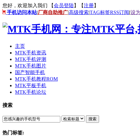
您好，欢迎加入我们 【
会员登陆
】【
注册
】
手机访问本站
|
厂商自助推广
|
高级搜索
|
TAG标签
RSS订阅
[
设
主页
MTK手机资讯
MTK手机评测
MTK手机图片
国产智能手机
MTK手机教程ROM
MTK平板手机
MTK手机论坛
搜索
搜索
热门标签: