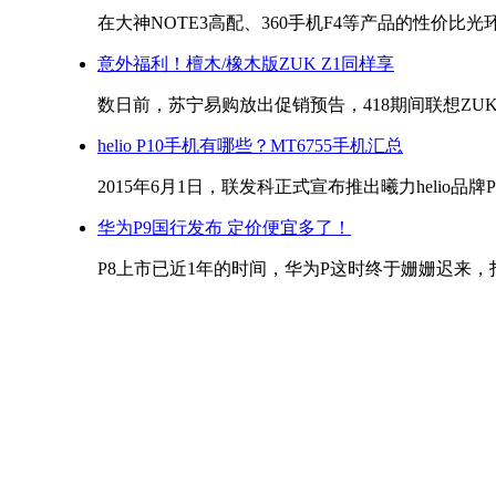
在大神NOTE3高配、360手机F4等产品的性价比光环
意外福利！檀木/橡木版ZUK Z1同样享
数日前，苏宁易购放出促销预告，418期间联想ZUK Z
helio P10手机有哪些？MT6755手机汇总
2015年6月1日，联发科正式宣布推出曦力helio品牌P
华为P9国行发布 定价便宜多了！
P8上市已近1年的时间，华为P这时终于姗姗迟来，打