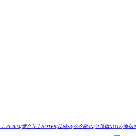
CL P620M
/
黄金斗士NOTE8
/
佳域S3
/
么么哒3N
/
红辣椒NOTE
/
海信