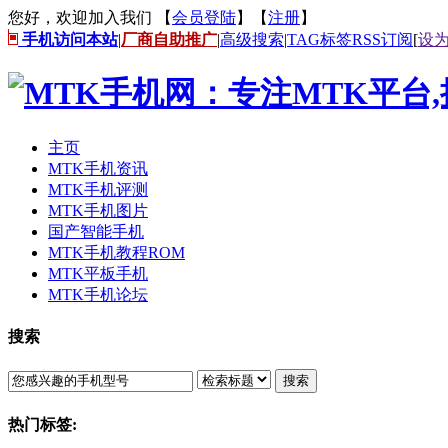
您好，欢迎加入我们 【
会员登陆
】【
注册
】
手机访问本站
|
厂商自助推广
|
高级搜索
|
TAG标签
RSS订阅
[
设
主页
MTK手机资讯
MTK手机评测
MTK手机图片
国产智能手机
MTK手机教程ROM
MTK平板手机
MTK手机论坛
搜索
搜索
热门标签: