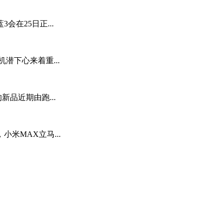
在25日正...
机潜下心来着重...
新品近期由跑...
米MAX立马...