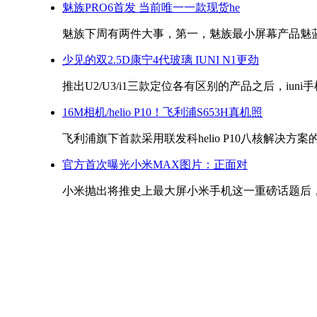
魅族PRO6首发 当前唯一一款现货he
魅族下周有两件大事，第一，魅族最小屏幕产品魅蓝3会
少见的双2.5D康宁4代玻璃 IUNI N1更劲
推出U2/U3/i1三款定位各有区别的产品之后，iuni手
16M相机/helio P10！飞利浦S653H真机照
飞利浦旗下首款采用联发科helio P10八核解决方案的
官方首次曝光小米MAX图片：正面对
小米抛出将推史上最大屏小米手机这一重磅话题后，小