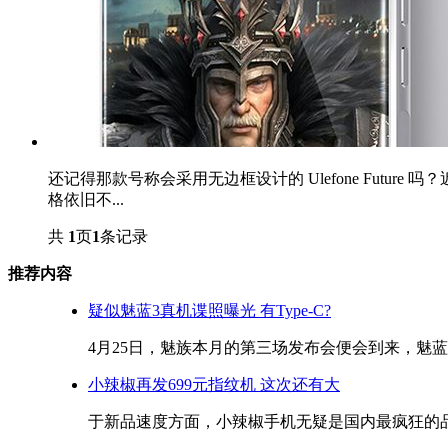
还记得那款号称会采用无边框设计的 Ulefone Futur
格依旧不...
共
1
页
1
条记录
推荐内容
疑似魅蓝3真机谍照曝光 有Type-C?
4月25日，魅族本月的第三场发布会便会到来，魅蓝3
小辣椒再发699元指纹机 这次还有大
于新品速度方面，小辣椒手机无疑是国内最疯狂的品牌