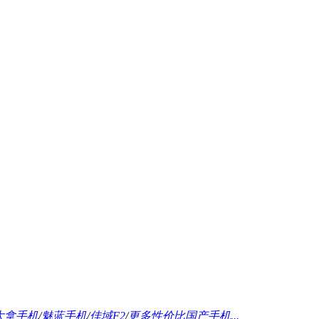
大拿手机
/
魅蓝手机
/
佳域F2
/
更多性价比国产手机...