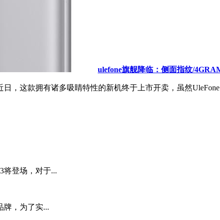
ulefone旗舰降临：侧面指纹/4GR
e 吗？近日，这款拥有诸多吸睛特性的新机终于上市开卖，虽然UleFo
将登场，对于...
，为了实...