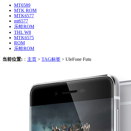
MT6589
MTK ROM
MTK6577
mt6577
乐蛙ROM
THL W8
MTK6575
ROM
乐蛙ROM
当前位置:
：
主页
>
TAG标签
> UleFone Futu