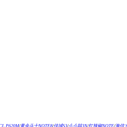
CL P620M
/
黄金斗士NOTE8
/
佳域S3
/
么么哒3N
/
红辣椒NOTE
/
海信