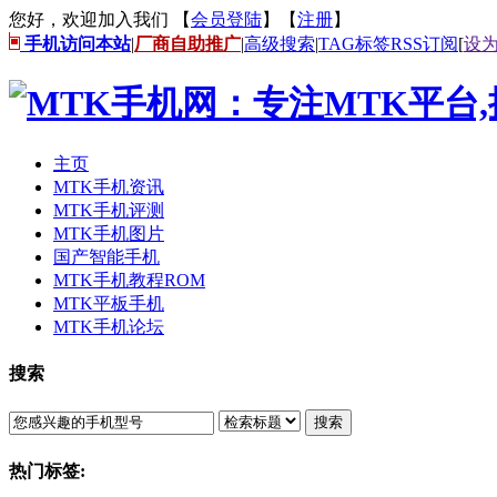
您好，欢迎加入我们 【
会员登陆
】【
注册
】
手机访问本站
|
厂商自助推广
|
高级搜索
|
TAG标签
RSS订阅
[
设
主页
MTK手机资讯
MTK手机评测
MTK手机图片
国产智能手机
MTK手机教程ROM
MTK平板手机
MTK手机论坛
搜索
搜索
热门标签: