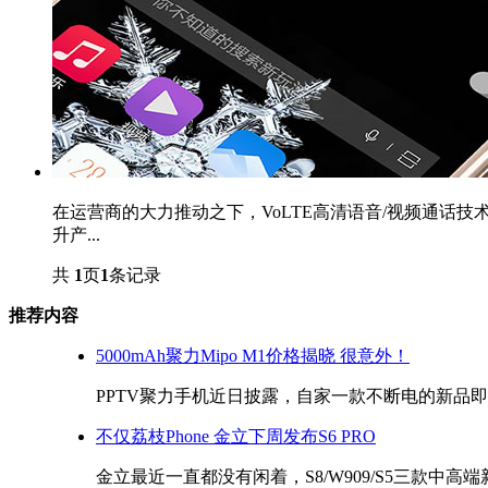
在运营商的大力推动之下，VoLTE高清语音/视频通话
升产...
共
1
页
1
条记录
推荐内容
5000mAh聚力Mipo M1价格揭晓 很意外！
PPTV聚力手机近日披露，自家一款不断电的新品即将于
不仅荔枝Phone 金立下周发布S6 PRO
金立最近一直都没有闲着，S8/W909/S5三款中高端新品和F