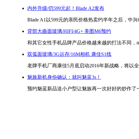
内外升级/仍599元起！Blade A2发布
Blade A1以599元的亲民价格热卖约半年之后，中兴6
背部大曲面玻璃/HIFI/4G+ 美图M6预约
和其它女性手机品牌产品价格越来越的打法不同，meit
双弧面玻璃/3G运存/16M相机 康佳S1线
老牌手机厂商康佳5月底启动2016年新战略，将以全新
魅族新机身份确认：就叫魅蓝3s！
预约魅蓝新品送小户型让魅族再一次好好的炒作了一把