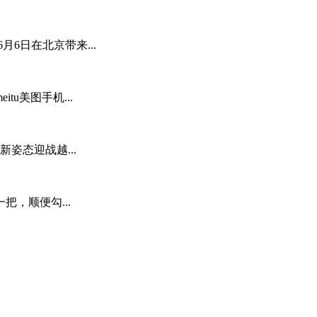
月6日在北京带来...
u美图手机...
姿态迎战越...
，顺便勾...