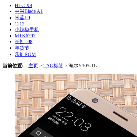
HTC X9
中兴Blade A1
米蓝L9
1212
小辣椒手机
MTK6797
长虹T08
年货节
乐蛙ROM
当前位置:
：
主页
>
TAG标签
> 海尔Y105-TL