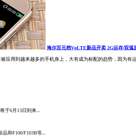
海尔百元档VoLTE新品开卖 2G运存/双
技术被应用到越来越多的手机身上，大有成为标配的趋势，因为有
6月13日到来...
100/F103B等...