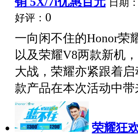
销 5X/7i优惠百元
日期
0
好评：
一向闲不住的Honor
以及荣耀V8两款新机
大战，荣耀亦紧跟着启
款产品在本次活动中带来
荣耀狂欢