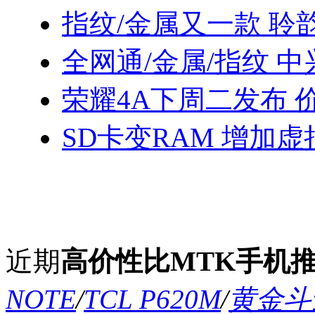
指纹/金属又一款 聆
全网通/金属/指纹 中
荣耀4A下周二发布 
SD卡变RAM 增加
近期
高价性比MTK手机
NOTE
/
TCL P620M
/
黄金斗士