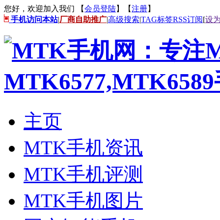
您好，欢迎加入我们 【
会员登陆
】【
注册
】
手机访问本站
|
厂商自助推广
|
高级搜索
|
TAG标签
RSS订阅
[
设
主页
MTK手机资讯
MTK手机评测
MTK手机图片