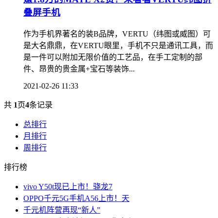
叠屏手机
作为手机界著名的装B品牌，VERTU（纬图或威图）可
是大名鼎鼎，在VERTU眼里，手机不只是通讯工具，而
是一件可以附加无限价值的工艺品，在手工定制的部
件、昂贵的贵金属+宝石等装饰...
2021-02-26 11:33
共
1
页
4
条记录
总排行
月排行
周排行
排行榜
vivo Y50t现已上市！骁龙7
OPPO千元5G手机A56上市！天
千元机阵营再现“新人”