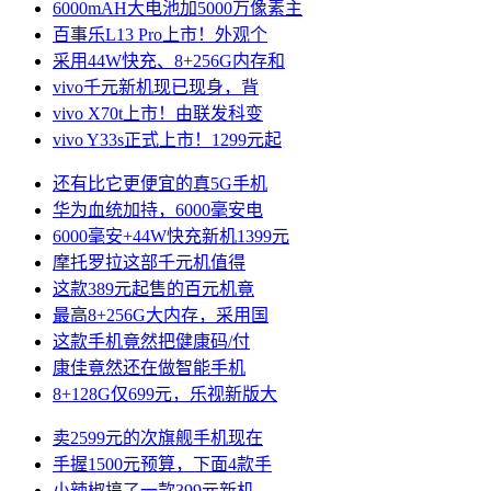
6000mAH大电池加5000万像素主
百事乐L13 Pro上市！外观个
采用44W快充、8+256G内存和
vivo千元新机现已现身，背
vivo X70t上市！由联发科变
vivo Y33s正式上市！1299元起
还有比它更便宜的真5G手机
华为血统加持，6000毫安电
6000毫安+44W快充新机1399元
摩托罗拉这部千元机值得
这款389元起售的百元机竟
最高8+256G大内存，采用国
这款手机竟然把健康码/付
康佳竟然还在做智能手机
8+128G仅699元，乐视新版大
卖2599元的次旗舰手机现在
手握1500元预算，下面4款手
小辣椒搞了一款399元新机