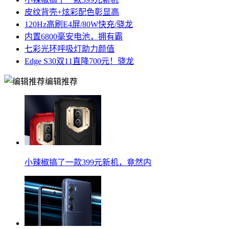
皮纹背壳+炫彩配色彰显高
120Hz高刷E4屏/80W快充/骁龙
内置6800毫安电池，拥有霸
七彩光环呼吸灯助力颜值
Edge S30双11直降700元！骁龙
编辑推荐
小辣椒搞了一款399元新机，竟然内