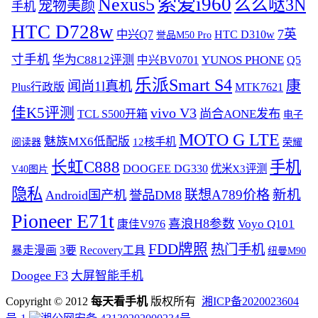
索爱i960
Nexus5
么么哒3N
宠物美颜
手机
HTC D728w
7英
中兴Q7
HTC D310w
誉品M50 Pro
寸手机
华为C8812评测
YUNOS PHONE
中兴BV0701
Q5
乐派Smart S4
康
闻尚1l真机
MTK7621
Plus行政版
佳K5评测
vivo V3
尚合AONE发布
TCL S500开箱
电子
MOTO G LTE
魅族MX6低配版
12核手机
阅读器
荣耀
长虹C888
手机
DOOGEE DG330
优米X3评测
V40图片
隐私
联想A789价格
新机
Android国产机
誉品DM8
Pioneer E71t
喜浪H8参数
Voyo Q101
康佳V976
FDD牌照
热门手机
暴走漫画
3要
Recovery工具
纽曼M90
Doogee F3
大屏智能手机
Copyright © 2012
每天看手机
版权所有
湘ICP备2020023604