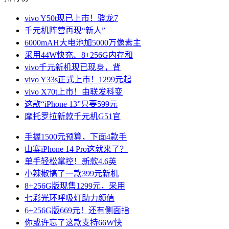
vivo Y50t现已上市！骁龙7
千元机阵营再现“新人”
6000mAH大电池加5000万像素主
采用44W快充、8+256G内存和
vivo千元新机现已现身，背
vivo Y33s正式上市！1299元起
vivo X70t上市！由联发科变
这款“iPhone 13”只要599元
摩托罗拉新款千元机G51官
手握1500元预算，下面4款手
山寨iPhone 14 Pro这就来了？
单手轻松掌控！新款4.6英
小辣椒搞了一款399元新机
8+256G版现售1299元，采用
七彩光环呼吸灯助力颜值
6+256G版669元！还有侧面指
你或许忘了这款支持66W快