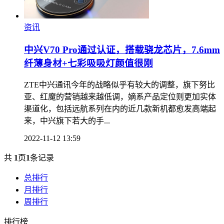
资讯
中兴V70 Pro通过认证，搭载骁龙芯片，7.6mm
纤薄身材+七彩吸吸灯颜值很刚
ZTE中兴通讯今年的战略似乎有较大的调整，旗下努比
亚、红魔的营销越来越低调，嫡系产品定位则更加实体
渠道化，包括远航系列在内的近几款新机都愈发高端起
来，中兴旗下若大的手...
2022-11-12 13:59
共
1
页
1
条记录
总排行
月排行
周排行
排行榜