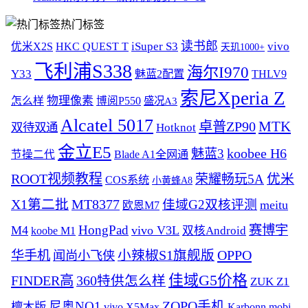
热门标签
读书郎
vivo
iSuper S3
优米X2S
HKC QUEST T
天玑1000+
飞利浦S338
海尔I970
Y33
魅蓝2配置
THLV9
索尼Xperia Z
物理像素
怎么样
博阅P550
盛况A3
Alcatel 5017
MTK
卓普ZP90
双待双通
Hotknot
金立E5
koobee H6
魅蓝3
节操二代
Blade A1全网通
ROOT视频教程
优米
荣耀畅玩5A
COS系统
小黄蜂A8
X1第二批
MT8377
佳域G2双核评测
meitu
欧恩M7
HongPad
赛博宇
M4
vivo V3L
双核Android
koobe M1
OPPO
华手机
小辣椒S1旗舰版
闻尚小飞侠
佳域G5价格
FINDER高
360特供怎么样
ZUK Z1
ZOPO手机
尼奥NO1
檀木版
vivo X5Max
Karbonn mobi