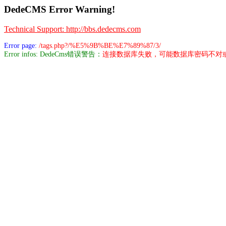
DedeCMS Error Warning!
Technical Support: http://bbs.dedecms.com
Error page:
/tags.php?/%E5%9B%BE%E7%89%87/3/
Error infos: DedeCms错误警告：
连接数据库失败，可能数据库密码不对