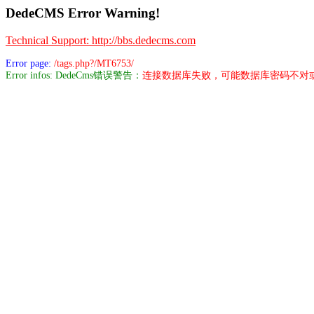
DedeCMS Error Warning!
Technical Support: http://bbs.dedecms.com
Error page:
/tags.php?/MT6753/
Error infos: DedeCms错误警告：
连接数据库失败，可能数据库密码不对