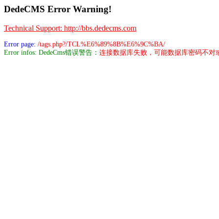
DedeCMS Error Warning!
Technical Support: http://bbs.dedecms.com
Error page:
/tags.php?/TCL%E6%89%8B%E6%9C%BA/
Error infos: DedeCms错误警告：
连接数据库失败，可能数据库密码不对