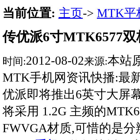
当前位置:
主页
->
MTK
传优派6寸MTK6577
2012-08-02
本站
时间:
来源:
MTK手机网资讯快播:最
优派即将推出6英寸大屏幕
将采用 1.2G 主频的MT
FWVGA材质,可惜的是