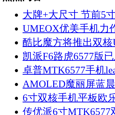
大牌+大尺寸 节前5寸
UMEOX优美手机力作
酷比魔方将推出双核U
凯派F6路虎6577版
卓普MTK6577手机le
AMOLED魔丽屏蓝晨Ph
6寸双核手机平板欧
传优派6寸MTK6577