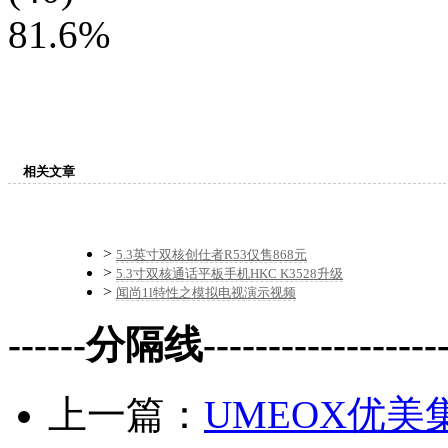
81.6%
相关文章
>
5.3英寸双核创仕者R53仅售868元
>
5.3寸双核通话平板手机HKC K3528升级
>
闻尚1l特性之模拟电视演示视频
------分隔线--------------------
上一篇：
UMEOX优