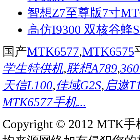
智想Z7至尊版7寸MT
高仿I9300 双核谷蜂
国产
MTK6577
,
MTK6575
学生特供机
,
联想A789
,
36
天信L100
,
佳域G2S
,
启遨T
MTK6577手机...
Copyright © 2012